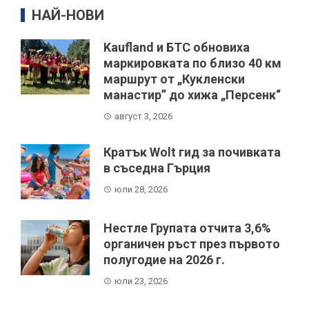
НАЙ-НОВИ
Kaufland и БТС обновиха
маркировката по близо 40 км
маршрут от „Кукленски
манастир” до хижа „Персенк“
август 3, 2026
Кратък Wolt гид за почивката
в съседна Гърция
юли 28, 2026
Нестле Групата отчита 3,6%
органичен ръст през първото
полугодие на 2026 г.
юли 23, 2026