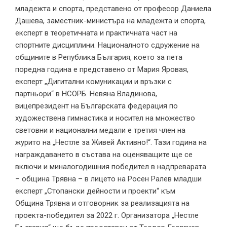
младежта и спорта, представено от професор Даниела
Дашева, заместник-министъра на младежта и спорта,
експерт в теоретичната и практичната част на
спортните дисциплини. Националното сдружение на
общините в Република България, което за пета
поредна година е представено от Мария Яровая,
експерт „Дигитални комуникации и връзки с
партньори“ в НСОРБ. Невяна Владинова,
вицепрезидент на Българската федерация по
художествена гимнастика и носител на множество
световни и национални медали е третия член на
журито на „Нестле за Живей Активно!“. Тази година на
награждаването в състава на оценяващите ще се
включи и миналогодишния победител в надпреварата
– община Трявна – в лицето на Росен Ралев младши
експерт „Стопански дейности и проекти“ към
Община Трявна и отговорник за реализацията на
проекта-победител за 2022 г. Организатора „Нестле