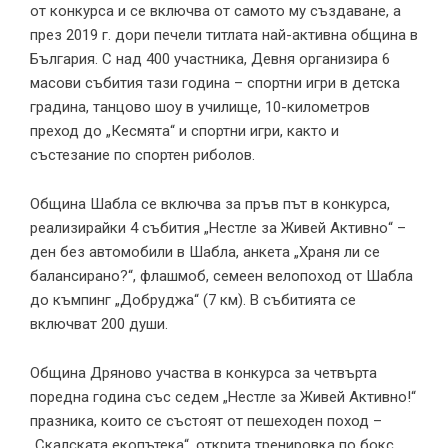
от конкурса и се включва от самото му създаване, а
през 2019 г. дори печели титлата най-активна община в
България. С над 400 участника, Девня организира 6
масови събития тази година – спортни игри в детска
градина, танцово шоу в училище, 10-километров
преход до „Кесмята“ и спортни игри, както и
състезание по спортен риболов.
Община Шабла се включва за пръв път в конкурса,
реализирайки 4 събития „Нестле за Живей Активно“ –
ден без автомобили в Шабла, анкета „Храня ли се
балансирано?“, флашмоб, семеен велопоход от Шабла
до къмпинг „Добруджа“ (7 км). В събитията се
включват 200 души.
Община Дряново участва в конкурса за четвърта
поредна година със седем „Нестле за Живей Активно!“
празника, които се състоят от пешеходен поход –
„Скалската екопътека“, открита тренировка по бокс,