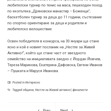
любителски турнир по тенис на маса, пешеходен поход
по екопътека „Дряновски манастир – Боженци“,
баскетболен турнир за деца до 11 години, състезание
по спортно ориентиране за деца и родители и
любителско велошествие.
Освен победителя в конкурса, на 30 януари ще стане
ясно и кой е новият посланик на „Нестле за Живей
Активно!“, който ще стане част от звездното
семейство на инициативата заедно с Йордан Йовчев,
Тереза Маринова, Екатерина Дафовска, Евгени Иванов
– Пушката и Маруся Иванова.
Posted in
Интересно
Tagged
oбщини
,
Нестле за Живей активно!
,
финалисти
Prev
Next