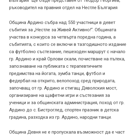
България“ ще бъде представен от Теодор Георгиев,
ръководител на правния отдел на Нестле България
Община Ардино събра над 550 участници в девет
събития за „Нестле за Живей Активно!“. Общината
участва в конкурса за четвърта поредна година, а
събитията, с които се включи в тазгодишното издание
са футболно състезание, пешеходен маршрут с начало
гр. Ардино и край Орлови скали, почистване на пътека,
запознаване на публиката с терапевтичните
предимства на йогата, зумба танци, футбол и
федербал на открито, велопоход сред природата,
започващ от гр. Ардино и стигащ Дяволския мост,
организиране на щафетни игри и състезания за
ученици и за общинската администрация, поход от гр.
Ардино до с. Бистроглед, спортен празник в детска
градина, разходка из гр. Ардино, народни танци.
Община Девня не е пропускала възможност да е част