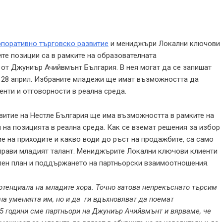
поративно търговско развитие
и мениджъри Локални ключови
ите позиции са в рамките на образователната
а от Джуниър Ачийвмънт България. В нея могат да се запишат
до 28 април. Избраните младежи ще имат възможността да
нти и отговорности в реална среда.
итие на Нестле България ще има възможността в рамките на
 на позицията в реална среда. Как се вземат решения за избор
ие на приходите и какво води до ръст на продажбите, са само
зправи младият талант. Мениджърите Локални ключови клиенти
лен план и поддържането на партньорски взаимоотношения.
отенциала на младите хора. Точно затова непрекъснато търсим
на уменията им, но и да ги вдъхновяват да поемат
15 години сме партньори на Джуниър Ачийвмънт и вярваме, че