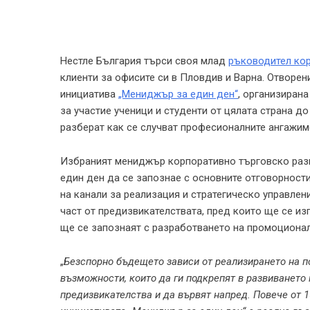
Нестле България търси своя млад
ръководител кор
клиенти за офисите си в Пловдив и Варна. Отворен
инициатива
„Мениджър за един ден“
, организиран
за участие ученици и студенти от цялата страна 
разберат как се случват професионалните ангажиме
Избраният мениджър корпоративно търговско разв
един ден да се запознае с основните отговорности
на канали за реализация и стратегическо управлен
част от предизвикателствата, пред които ще се и
ще се запознаят с разработването на промоциона
„
Безспорно бъдещето зависи от реализирането на п
възможности, които да ги подкрепят в развиването 
предизвикателства и да вървят напред. Повече от 