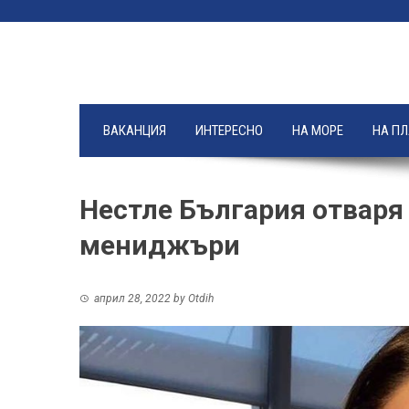
Skip
to
content
ВАКАНЦИЯ
ИНТЕРЕСНО
НА МОРЕ
НА П
Нестле България отваря
мениджъри
април 28, 2022
by
Otdih