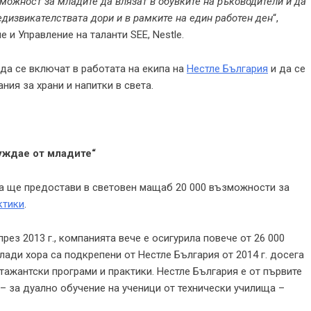
можност за младите да влязат в обувките на ръководители и да
едизвикателствата дори и в рамките на един работен ден
“,
и Управление на таланти SEE, Nestle.
да се включат в работата на екипа на
Нестле България
и да се
ния за храни и напитки в света.
уждае от младите“
ята ще предостави в световен мащаб 20 000 възможности за
ктики
.
през 2013 г., компанията вече е осигурила повече от 26 000
лади хора са подкрепени от Нестле България от 2014 г. досега
стажантски програми и практики. Нестле България е от първите
– за дуално обучение на ученици от технически училища –