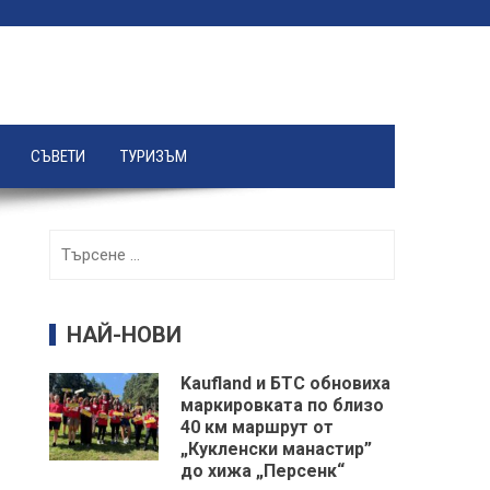
СЪВЕТИ
ТУРИЗЪМ
Търсене
за:
НАЙ-НОВИ
Kaufland и БТС обновиха
маркировката по близо
40 км маршрут от
„Кукленски манастир”
до хижа „Персенк“