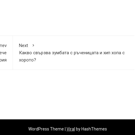
rev
Next
ече
Какво свързва зумбата с ръченицата и хип хопа с
рия
хорото?
WordPress Theme |
Viral
by HashThemes