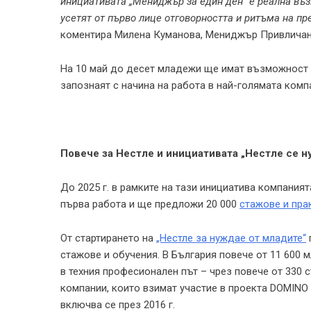
инициативата „Мениджър за един ден“ е реална въз
усетят от първо лице отговорността и ритъма на пр
коментира Милена Куманова, Мениджър Привличане 
На 10 май до десет младежи ще имат възможност 
запознаят с начина на работа в най-голямата компа
Повече за Нестле и инициативата „Нестле се н
До 2025 г. в рамките на тази инициатива компани
първа работа и ще предложи 20 000
стажове и пра
От стартирането на
„Нестле за нуждае от младите“
стажове и обучения. В България повече от 11 600 м
в техния професионален път – чрез повече от 330 
компании, които взимат участие в проекта DOMINO 
включва се през 2016 г.