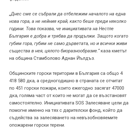
„Днес сме се събрали да отбележим началото на една
нова гора, а не нейния край, както беше преди няколко
години. Това показва, че инициативата на Нестле
България е добра и трябва да продължи. Защото когато
губим гора, губим не само дърветата, но и всички живи
същества в нея, цялото биоразнообразие.“
каза кметът
на община Стамболово Аднан Йълдъз.
Общинските горски територии в България са общо 4
418 580 дка, а средногодишно в страната се отчитат
по 451 горски пожари, които ежегодно засягат 47000
дка, голяма част от които не могат да се възстановят
самостоятелно. Инициативата SOS Залесяване цели да
помогне именно на тях с дарителски фонд, който да
съдейства за залесяването на невъзобновяемите
опожарени горски терени.