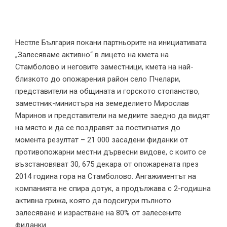
Нестле България покани партньорите на инициативата
„Залесяваме активно“ в лицето на кмета на
Стамболово и неговите заместници, кмета на най-
близкото до опожарения район село Пчелари,
представители на общината и горското стопанство,
заместник-министъра на земеделието Мирослав
Маринов и представители на медиите заедно да видят
на място и да се поздравят за постигнатия до
момента резултат – 21 000 засадени фиданки от
противопожарни местни дървесни видове, с които се
възстановяват 30, 675 декара от опожарената през
2014 година гора на Стамболово. Ангажиментът на
компанията не спира дотук, а продължава с 2-годишна
активна грижа, която да подсигури пълното
залесяване и израстване на 80% от залесените
фиданки.