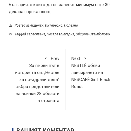
България, с които да се залесят минимум още 30
декара горска площ.
Posted in
Акценти
,
Интересно
,
Полезно
Tagged
залесяване
,
Нестле България
,
Община Стамболово
Prev
Next
За първи път в
NESTLÉ обяви
историята си, „Нестле
лансирането на
за по-здрави деца“
NESCAFÉ 3in1 Black
събра представители
Roast
на всички 28 области
в страната
ВАШИЯТ КОМЕНТАР