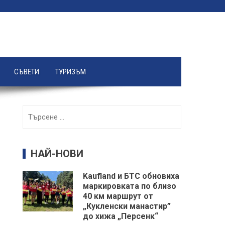
СЪВЕТИ
ТУРИЗЪМ
Търсене
за:
НАЙ-НОВИ
Kaufland и БТС обновиха
маркировката по близо
40 км маршрут от
„Кукленски манастир”
до хижа „Персенк“