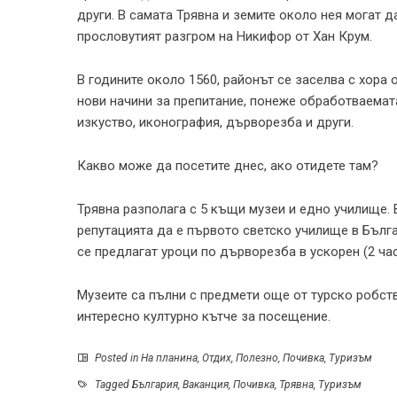
други. В самата Трявна и земите около нея могат да
прословутият разгром на Никифор от Хан Крум.
В годините около 1560, районът се заселва с хора 
нови начини за препитание, понеже обработваемата
изкуство, иконография, дърворезба и други.
Какво може да посетите днес, ако отидете там?
Трявна разполага с 5 къщи музеи и едно училище. В
репутацията да е първото светско училище в Бълга
се предлагат уроци по дърворезба в ускорен (2 час
Музеите са пълни с предмети още от турско робств
интересно културно кътче за посещение.
Posted in
На планина
,
Отдих
,
Полезно
,
Почивка
,
Туризъм
Tagged
България
,
Ваканция
,
Почивка
,
Трявна
,
Туризъм