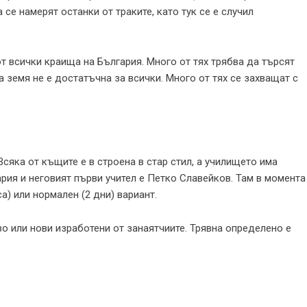
 се намерят останки от траките, като тук се е случил
от всички краища на България. Много от тях трябва да търсят
 земя не е достатъчна за всички. Много от тях се захващат с
сяка от къщите е в строена в стар стил, а училището има
рия и неговият първи учител е Петко Славейков. Там в момента
а) или нормален (2 дни) вариант.
о или нови изработени от занаятчиите. Трявна определено е