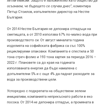
нетни емисии. Защото е наложително като общество да
осъзнаем, че бъдещето се случва днес
“, коментира
Петър Стоилов, изпълнителен директор на Нестле
България.
От 2014 Нестле България не депонира отпадъци на
сметищата, а от 2010 използва 67% по-малко вода при
производството си. От август миналата година
изделията на софийската фабрика са със 100%
рециклируеми опаковки. Компанията е спестила и 50
тона стреч фолио и 193 тона хартия за периода 2016 –
2022 г. Плановете са до края на годината
използваната енергия да бъде намалена с
допълнителни 5% и с още 4% да паднат разходите за
вода за производствени цели.
Успоредно с подкрепата на обществени зелени
инициативи, компанията непрекъснато работи в еко
посока. От 2014 не депонира отпадък, а промяната в