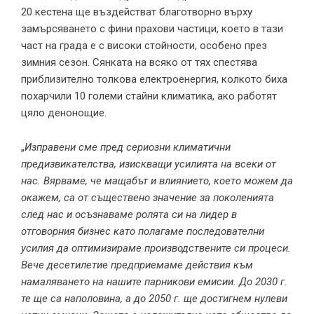
20 кестена ще въздействат благотворно върху
замърсяването с фини прахови частици, което в тази
част на града е с високи стойности, особено през
зимния сезон. Сянката на всяко от тях спестява
приблизително толкова електроенергия, колкото биха
похарчили 10 големи стайни климатика, ако работят
цяло денонощие.
„
Изправени сме пред сериозни климатични
предизвикателства, изискващи усилията на всеки от
нас. Вярваме, че мащабът и влиянието, което можем да
окажем, са от съществено значение за поколенията
след нас и осъзнаваме ролята си на лидер в
отговорния бизнес като полагаме последователни
усилия да оптимизираме производствените си процеси.
Вече десетилетие предприемаме действия към
намаляването на нашите парникови емисии. До 2030 г.
те ще са наполовина, а до 2050 г. ще достигнем нулеви