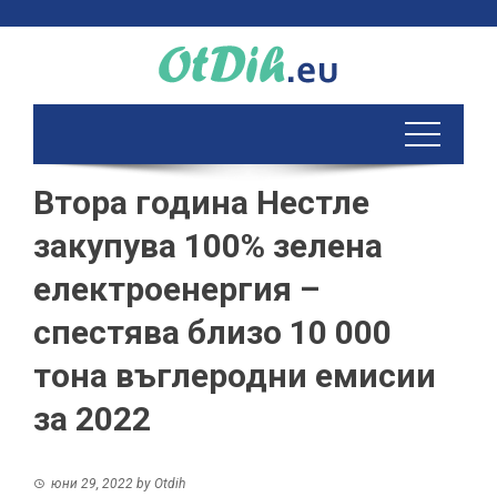
Skip
to
content
Втора година Нестле
закупува 100% зелена
електроенергия –
спестява близо 10 000
тона въглеродни емисии
за 2022
юни 29, 2022
by
Otdih