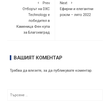
Prev
Next
Отборът на DXC
Ефирни и елегантни
Technology е
рокли – лято 2022
победител в
Каменица Фен купа
за Благоевград
ВАШИЯТ КОМЕНТАР
Трябва да
влезете
, за да публикувате коментар.
Търсене
за: