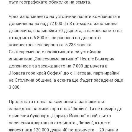
пъти географската обиколка на земята.
Чрез използването на устойчиви палети компанията е
допринесла за над 72 000 dm3 по-малко използвана
дървесина, спасявайки 70 дървета, а намаляването на
отпадъка с 6 800 кг. се равнява на дневното
количество, генерирано от 5 233 човека.
Същевременно с проактивната си устойчива
инициатива „Залесяваме активно“ Нестле България
допринесе за засаждането на 7 000 дръвчета в
„Новата гора край София“ до с. Негован, партнирайки
на Столична община, а есента ще бъдат засадени още
3 000.
Пролетната вълна на кампанията завърши със
засаждане на мини гора в ж.к.“Люлин“. Тя се намира до
оживения булевард „Царица Йоанна“ в най-гъсто
заселения квартал на столицата „Люлин“, където
живеят над 120 000 души. 40-те дръвчета – 20 липи и