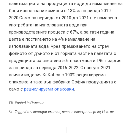
палетизацията на продукцията води до намаляване на
броя използвани камиони с 13% за периода 2019-
2020.Само за периода от 2010 до 2021 г. е намалена
употребата на използваната вода при
производствените процеси с 67%, а за тази година
целта е постигането на 4% намаляване на
използваната вода. Чрез премахването на стреч
фолиото от дъното и от горната част на палетата с
продукцията са спестени 50т пластмаса и 196 т хартия
за периода за периода 2016-2022. От август 2021
всички изделия KitKat са с 100% рециклируема
опаковка и така във фабрика София продукцията е
само с
рециклируеми опаковки
.
Posted in
Полезно
Tagged
въглеродни емисии
,
зелена електроенергия
,
Нестле