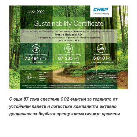
С още 87 тона спестени
CO2
емисии за годината от
устойчиви палети и логистика компанията активно
допринася за борбата срещу климатичните промени