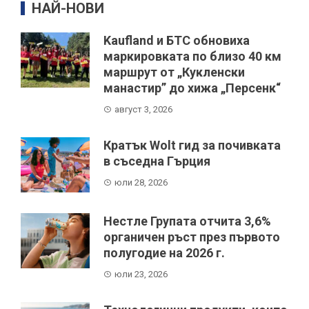
НАЙ-НОВИ
Kaufland и БТС обновиха
маркировката по близо 40 км
маршрут от „Кукленски
манастир” до хижа „Персенк“
август 3, 2026
Кратък Wolt гид за почивката
в съседна Гърция
юли 28, 2026
Нестле Групата отчита 3,6%
органичен ръст през първото
полугодие на 2026 г.
юли 23, 2026