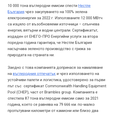
10 000 тона въглеродни емисии спести
Нестле
България
чрез закупуването на 100% зелена
електроенергия за 2022 г. Използваните 12 000 МВтч
са изцяло от възобновяеми източници – слънчева
енергия, вятърни и водни централи. Сертификатът,
издаден от ЕНЕГО-ПРО Енергийни услуги за втора
поредна година гарантира, че Нестле България
насърчава зеленото производство с грижа за
природата на страната ни.
Заедно с това компанията допринася за намаляване
на
въглеродния отпечатък
и чрез използването на
устойчиви палети и логистика, удостоверено за първи
път със сертификат Commonwealth Handling Equipment
Pool (CHEP), част от Brambles group. Компанията е
спестила 87 тона въглеродни емисии само за 2021
година, което се равнява на 79 666 км. по-малко
пропътувани километри от камиони или близо два