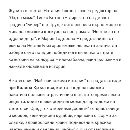
Журито в състав Наталия Такова, главен редактор на
“Ох, на мама”, Гинка Ботова – директор на детска
градина “Бисер” в с. Труд, която спечели първо място в
миналогодишния конкурс на програмата “Нестле за по-
здрави деца”, и Мария Тодорова – представител от
екипа на Нестле България имаше нелеката задача да
избере само по един победител във всяка от трите
категории на конкурса – най-забавна, най-приложима и
най-вдъхновяваща история.
В категория “Най-приложима история” наградата отиде
при
Калина Кръстева
, която споделя няколко
наистина полезни, атрактивни и в същото време лесни
рецепти, които всеки родител може да предложи на
детето си. Сред тях откриваме „солети“ от краставици
и морков, зеленчукови курабии, нарязани с форми за
сладки, здравословни храни, поднесени в красиви
цветни чинии и сандвичи „рибки“ с очи от маслини и