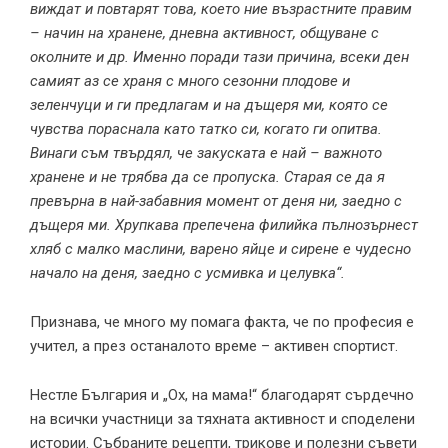
виждат и повтарят това, което ние възрастните правим
– начин на хранене, дневна активност, общуване с
околните и др. Именно поради тази причина, всеки ден
самият аз се храня с много сезонни плодове и
зеленчуци и ги предлагам и на дъщеря ми, която се
чувства пораснала като татко си, когато ги опитва.
Винаги съм твърдял, че закуската е най – важното
хранене и не трябва да се пропуска. Старая се да я
превърна в най-забавния момент от деня ни, заедно с
дъщеря ми. Хрупкава препечена филийка пълнозърнест
хляб с малко маслини, варено яйце и сирене е чудесно
начало на деня, заедно с усмивка и целувка“.
Признава, че много му помага факта, че по професия е
учител, а през останалото време – активен спортист.
Нестле България и „Ох, на мама!“ благодарят сърдечно
на всички участници за тяхната активност и споделени
истории. Събраните рецепти, трикове и полезни съвети