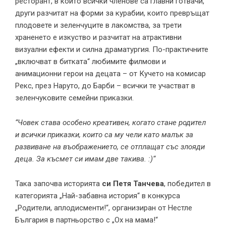
ресторант, в който всички членове са главни готвачи,
други разчитат на форми за курабии, които превръщат
плодовете и зеленчуците в лакомства, за трети
храненето е изкуство и разчитат на атрактивни
визуални ефекти и силна драматургия. По-практичните
„включват в битката“ любимите филмови и
анимационни герои на децата – от Кучето на комисар
Рекс, през Наруто, до Барби – всички те участват в
зеленчуковите семейни приказки.
“Човек става особено креативен, когато стане родител
и всички приказки, които са му чели като малък за
развиване на въображението, се отплащат със злояди
деца. За късмет си имам две такива. :)“
Така започва историята
си Петя Танчева
, победител в
категорията „Най-забавна история“ в конкурса
„Родители, аплодисменти!“, организиран от Нестле
България в партньорство с „Ох на мама!“