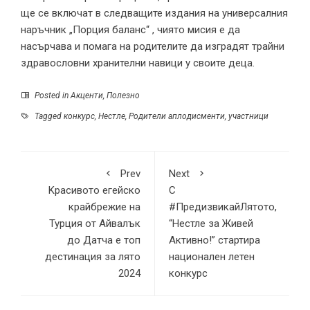
ще се включат в следващите издания на универсалния
наръчник „Порция баланс“ , чиято мисия е да
насърчава и помага на родителите да изградят трайни
здравословни хранителни навици у своите деца.
Posted in
Акценти
,
Полезно
Tagged
конкурс
,
Нестле
,
Родители аплодисменти
,
участници
Prev
Next
Kрасивото егейско
С
крайбрежие на
#ПредизвикайЛятото,
Турция от Айвалък
“Нестле за Живей
до Датча е топ
Активно!” стартира
дестинация за лято
национален летен
2024
конкурс