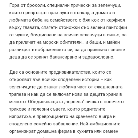
Гора от броколи, специални прически за зеленчуци,
които превръщат праз лука в пънкар, а домата в
любимата баба на семейството с бял кок от карфиол
върху главата, спагети стоножки със зелени пантофки
от чушки, боядисване на всички зеленчуци в синьо, за
да приличат на морски обитатели… и бащи, и майки
развихрят въображението си, за да привикнат своите
деца да се хранят балансирано и здравословно.
Две са основните предизвикателства, които се
открояват във всички споделени истории – как
зеленчуците да станат любима част от ежедневната
трапеза и как да се включат нови за децата храни в
менюто. Обединяващата „червена“ нишка в повечето
трикове и полезни съвети, които родителите
изпратиха, е превръщането на храненето в игра и
споделено семейно забавление. Най-амбициозните
организират домашна ферма в кухнята или семеен