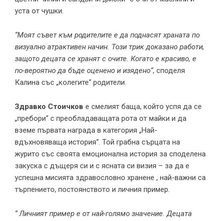
уста от чушки.
“Моят съвет към родителите е да поднасят храната по
визуално атрактивен начин. Този трик доказано работи,
защото децата се хранят с очите. Когато е красиво, е
по-вероятно да бъде оценено и изядено“
, споделя
Калина със „колегите“ родители.
Здравко Стоичков
е смелият баща, който успя да се
„пребори“ с преобладаващата рота от майки и да
вземе първата награда в категория „Най-
вдъхновяваща история“. Той грабна сърцата на
журито със своята емоционална история за споделена
закуска с дъщеря си и с ясната си визия – за да е
успешна мисията здравословно хранене , най-важни са
търпението, постоянството и личния пример.
“ Личният пример е от най-голямо значение. Децата