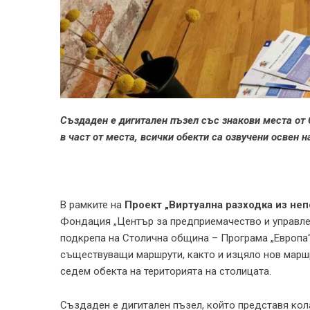
Създаден е дигитален пъзел със знакови места от 
в част от места, всички обекти са озвучени освен н
В рамките на
Проект „Виртуална разходка из не
Фондация „Център за предприемачество и управле
подкрепа на Столична община – Програма „Европа“
съществуващи маршрути, както и изцяло нов марш
седем обекта на територията на столицата.
Създаден е дигитален пъзел, който представя кола