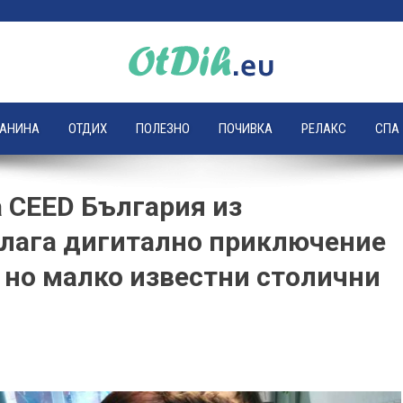
ЛАНИНА
ОТДИХ
ПОЛЕЗНО
ПОЧИВКА
РЕЛАКС
СПА
а CEED България из
длага дигитално приключение
 но малко известни столични