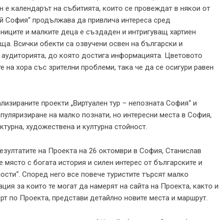
 е календарът на събитията, които се провеждат в някои от
ай София“ продължава да привлича интереса сред
ниците и малките деца е създаден и интригуващ хартиен
ища. Всички обекти са озвучени освен на български и
а аудиторията, до която достига информацията. Цветовото
 на хора със зрителни проблеми, така че да се осигури равен
лизираните проекти „Виртуален тур – непозната София“ и
пуляризиране на малко познати, но интересни места в София,
ктурна, художествена и културна стойност.
езултатите на Проекта на 26 октомври в София, Станислав
 място с богата история и силен интерес от българските и
ости“. Според него все повече туристите търсят малко
ция за които те могат да намерят на сайта на Проекта, както и
рт по Проекта, представи детайлно новите места и маршрут.