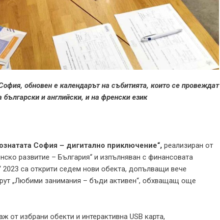
София, обновен е календарът на събитията, които се провеждат
а български и английски, и на френски език
познатата София – дигитално приключение“,
реализиран от
нско развитие – България“ и изпълняван с финансовата
 2023 са открити седем нови обекта, допълващи вече
рут „Любими занимания – бъди активен“, обхващащ още
ж от избрани обекти и интерактивна USB карта,