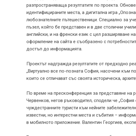
разпространяваща резултатите по проекта. Обновен
идентифицираните места, а дигитална игра „Опозн
любознателните пътешественици. Специално за уче
пъзел, който бе представен и в две столични учил
английски, и на френски език с цел разширяване н
оформление на сайта е съобразено с потребностите
достъп до информацията.
Проектът надгражда резултатите от предходно реа
„Виртуално все по-позната София, насочени към по
които се отличават със своята историческа, архите
По време на пресконференция за представяне на р
Червенков, негов ръководител, сподели че „София е
чуждестранните туристи към нейните забележителн
известни, но интерестни места и събития – информа
в мобилното приложение. Валентин Георгиев, експе