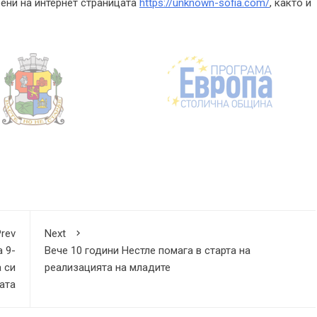
рени на интернет страницата
https://unknown-sofia.com/
, както и
rev
Next
а 9-
Вече 10 години Нестле помага в старта на
 си
реализацията на младите
ата