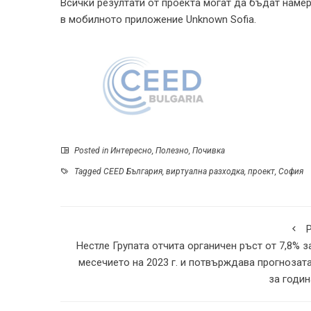
Всички резултати от проекта могат да бъдат наме
в мобилното приложение Unknown Sofia.
Posted in
Интересно
,
Полезно
,
Почивка
Tagged
CEED България
,
виртуална разходка
,
проект
,
София
P
Нестле Групата отчита органичен ръст от 7,8% з
месечието на 2023 г. и потвърждава прогнозата
за годин