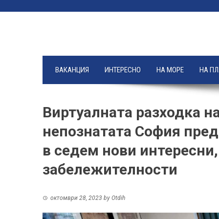
Skip
to
content
ВАКАНЦИЯ
ИНТЕРЕСНО
НА МОРЕ
НА П
Виртуалната разходка н
непознатата София пре
в седем нови интересни,
забележителности
октомври 28, 2023
by
Otdih