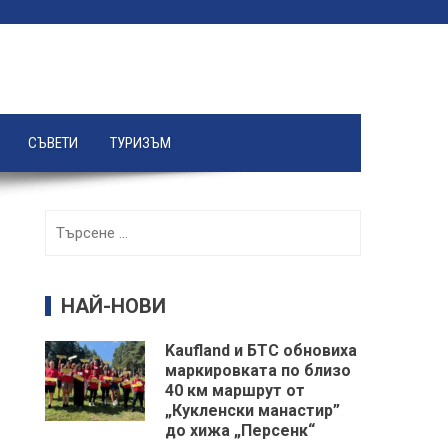
СЪВЕТИ
ТУРИЗЪМ
Търсене
за:
НАЙ-НОВИ
Kaufland и БТС обновиха
маркировката по близо
40 км маршрут от
„Кукленски манастир”
до хижа „Персенк“