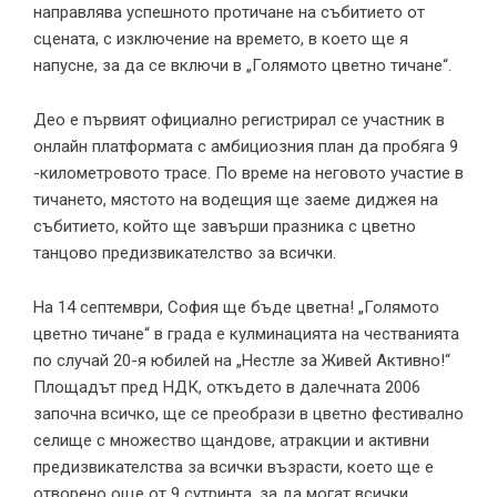
направлява успешното протичане на събитието от
сцената, с изключение на времето, в което ще я
напусне, за да се включи в „Голямото цветно тичане“.
Део е първият официално регистрирал се участник в
онлайн платформата с амбициозния план да пробяга 9
-километровото трасе. По време на неговото участие в
тичането, мястото на водещия ще заеме диджея на
събитието, който ще завърши празника с цветно
танцово предизвикателство за всички.
На 14 септември, София ще бъде цветна! „Голямото
цветно тичане“ в града е кулминацията на честванията
по случай 20-я юбилей на „Нестле за Живей Активно!“
Площадът пред НДК, откъдето в далечната 2006
започна всичко, ще се преобрази в цветно фестивално
селище с множество щандове, атракции и активни
предизвикателства за всички възрасти, което ще е
отворено още от 9 сутринта, за да могат всички