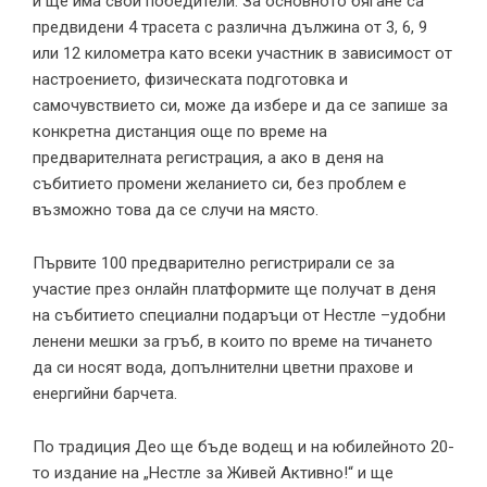
и ще има свои победители. За основното бягане са
предвидени 4 трасета с различна дължина от 3, 6, 9
или 12 километра като всеки участник в зависимост от
настроението, физическата подготовка и
самочувствието си, може да избере и да се запише за
конкретна дистанция още по време на
предварителната регистрация, а ако в деня на
събитието промени желанието си, без проблем е
възможно това да се случи на място.
Първите 100 предварително регистрирали се за
участие през онлайн платформите ще получат в деня
на събитието специални подаръци от Нестле –удобни
ленени мешки за гръб, в които по време на тичането
да си носят вода, допълнителни цветни прахове и
енергийни барчета.
По традиция Део ще бъде водещ и на юбилейното 20-
то издание на „Нестле за Живей Активно!“ и ще