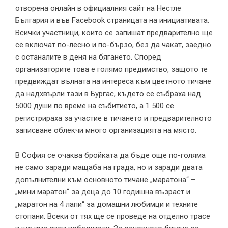
отворена онлайн в официалния сайт на Нестле
България и във Facebook страницата на инициативата.
Всички участници, които се запишат предварително ще
се включат по-лесно и по-бързо, без да чакат, заедно
с останалите в деня на бягането. Според
организаторите това е голямо предимство, защото те
предвиждат вълната на интереса към цветното тичане
да надхвърли тази в Бургас, където се събраха над
5000 души по време на събитието, а 1 500 се
регистрираха за участие в тичането и предварителното
записване облекчи много организацията на място.
В София се очаква бройката да бъде още по-голяма
не само заради мащаба на града, но и заради двата
допълнителни към основното тичане „маратона“ –
„мини маратон“ за деца до 10 годишна възраст и
„маратон на 4 лапи“ за домашни любимци и техните
стопани. Всеки от тях ще се проведе на отделно трасе