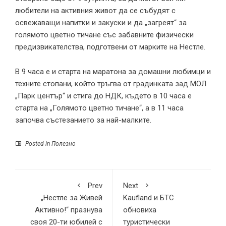
любители на активния живот да се събудят с
освежаващи напитки и закуски и да „загреят“ за
голямото цветно тичане със забавните физически
предизвикателства, подготвени от марките на Нестле.
В 9 часа е и старта на маратона за домашни любимци и
техните стопани, който тръгва от градинката зад МОЛ
„Парк център“ и стига до НДК, където в 10 часа е
старта на „Голямото цветно тичане“, а в 11 часа
започва състезанието за най-малките.
Posted in
Полезно
Prev
Next
„Нестле за Живей
Kaufland и БТС
Активно!“ празнува
обновиха
своя 20-ти юбилей с
туристически