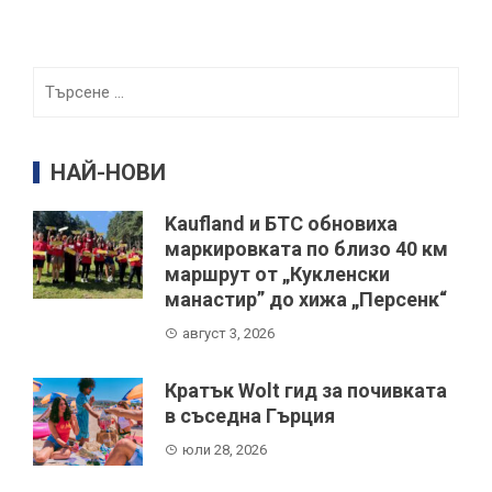
Търсене
за:
НАЙ-НОВИ
Kaufland и БТС обновиха
маркировката по близо 40 км
маршрут от „Кукленски
манастир” до хижа „Персенк“
август 3, 2026
Кратък Wolt гид за почивката
в съседна Гърция
юли 28, 2026