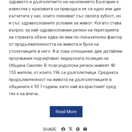
здравето и дълголетието на населението България е
известна с красивата си природа и не са едно или две
кътчетата у нас, които пленяват със своята хубост, но
и със здравословните условия за живот. Когато става
въпрос за най-здравословния регион на територията
на страната обаче едва ли има по-показателен фактор
от продължителността на живота и броя на
столетниците в него. А в това отношение две детайлни
проучвания подчертават лидерската позиция на
Община Смолян. В този родопски регион живеят 40
155 жители, от които 196 са дълголетници. Средната
продължителност на живота на дълголетниците в
общината е 93.7 години, като най-възрастният сред
тях е на впеча...
Read More
SHARE