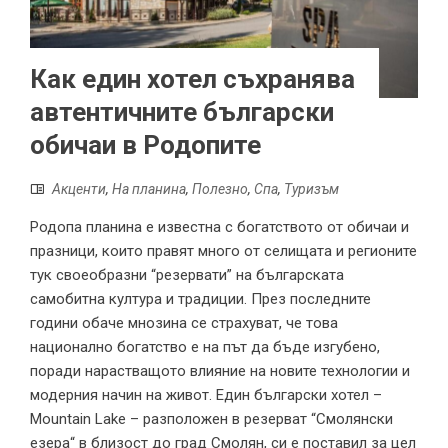
Как един хотел съхранява
автентичните български
обичаи в Родопите
Акценти
,
На планина
,
Полезно
,
Спа
,
Туризъм
Родопа планина е известна с богатството от обичаи и
празници, които правят много от селищата и регионите
тук своеобразни “резервати” на българската
самобитна култура и традиции. През последните
години обаче мнозина се страхуват, че това
национално богатство е на път да бъде изгубено,
поради нарастващото влияние на новите технологии и
модерния начин на живот. Един български хотел –
Mountain Lake – разположен в резерват “Смолянски
езера“ в близост до град Смолян, си е поставил за цел