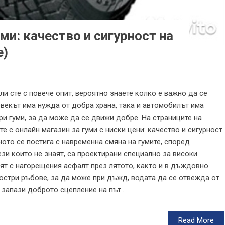
ми: качество и сигурност на
е)
и сте с повече опит, вероятно знаете колко е важно да се
овекът има нужда от добра храна, така и автомобилът има
и гуми, за да може да се движи добре. На страниците на
 с онлайн магазин за гуми с ниски цени: качество и сигурност
ното се постига с навременна смяна на гумите, според
тези които не знаят, са проектирани специално за високи
вят с нагорещения асфалт през лятото, както и в дъждовно
 остри ръбове, за да може при дъжд, водата да се отвежда от
 запази доброто сцепление на път...
Read More