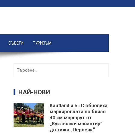
СЪВЕТИ
ТУРИЗЪМ
Търсене
за:
НАЙ-НОВИ
Kaufland и БТС обновиха
маркировката по близо
40 км маршрут от
„Кукленски манастир”
до хижа „Персенк“