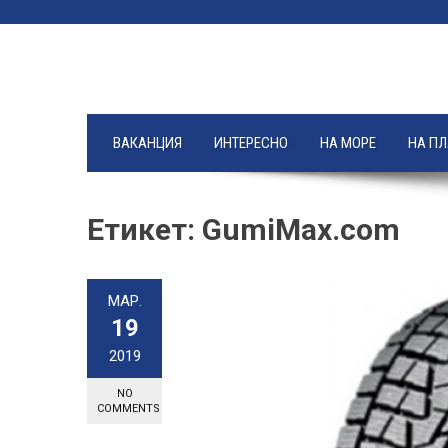
Skip
to
content
ВАКАНЦИЯ
ИНТЕРЕСНО
НА МОРЕ
НА П
Етикет:
GumiMax.com
МАР.
19
2019
NO
COMMENTS