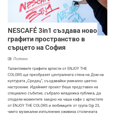
NESCAFÉ 3in1 създава ново
графити пространство в
сърцето на София
Полезно
Талантливите графити артисти от ENJOY THE
COLORS ще преобразят централната стена на Дом на
културата „Средец“, създавайки уникално цветно
настроение. Идейният проект беше представен на
специално събитие, събрало младежка публика, да
сподели моментите заедно на чаша кафе с артистите
от ENJOY THE COLORS и любимците от група Ogi 23,
чиито музикални изпълнения оживиха столичната