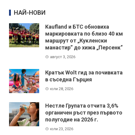
НАЙ-НОВИ
Kaufland и БТС обновиха
маркировката по близо 40 км
маршрут от „Кукленски
манастир” до хижа „Персенк“
август 3, 2026
Кратък Wolt гид за почивката
в съседна Гърция
юли 28, 2026
Нестле Групата отчита 3,6%
органичен ръст през първото
полугодие на 2026 г.
юли 23, 2026