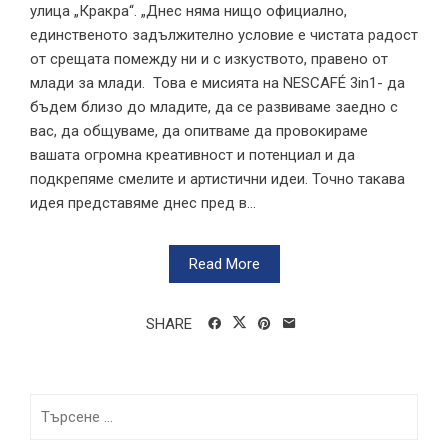
улица „Кракра“. „Днес няма нищо официално,
единственото задължително условие е чистата радост
от срещата помежду ни и с изкуството, правено от
млади за млади. Това е мисията на NESCAFÉ 3in1- да
бъдем близо до младите, да се развиваме заедно с
вас, да общуваме, да опитваме да провокираме
вашата огромна креативност и потенциал и да
подкрепяме смелите и артистични идеи. Точно такава
идея представяме днес пред в...
Read More
SHARE
Търсене
за: