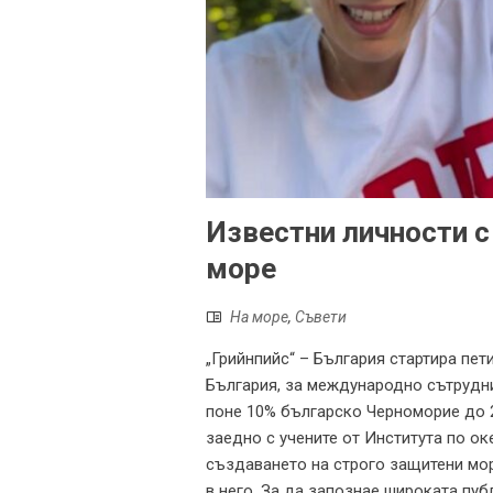
Известни личности с
море
На море
,
Съвети
„Грийнпийс“ – България стартира пе
България, за международно сътрудни
поне 10% българско Черноморие до 2
заедно с учените от Института по о
създаването на строго защитени мор
в него. За да запознае широката пуб