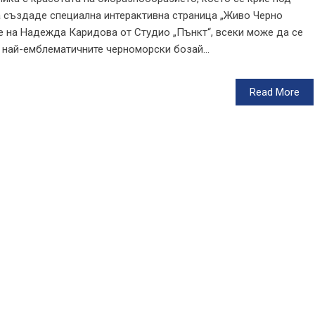
а създаде специална интерактивна страница „Живо Черно
е на Надежда Каридова от Студио „Пънкт“, всеки може да се
 най-емблематичните черноморски бозай...
Read More