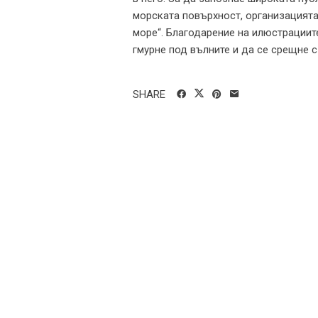
морската повърхност, организацият
море“. Благодарение на илюстрациит
гмурне под вълните и да се срещне с
SHARE