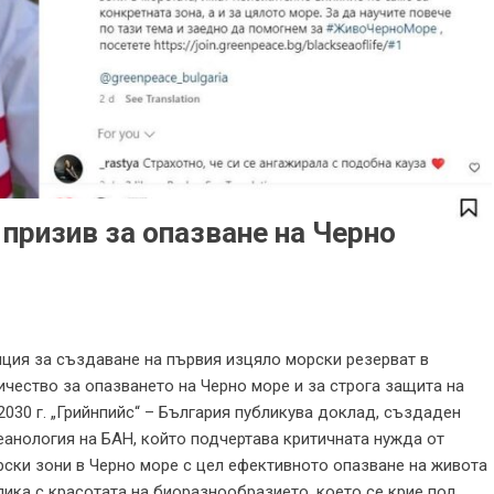
 призив за опазване на Черно
тиция за създаване на първия изцяло морски резерват в
чество за опазването на Черно море и за строга защита на
030 г. „Грийнпийс“ – България публикува доклад, създаден
кеанология на БАН, който подчертава критичната нужда от
ски зони в Черно море с цел ефективното опазване на живота
лика с красотата на биоразнообразието, което се крие под