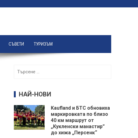
СЪВЕТИ
ТУРИЗЪМ
Търсене
за:
НАЙ-НОВИ
Kaufland и БТС обновиха
маркировката по близо
40 км маршрут от
„Кукленски манастир”
до хижа „Персенк“