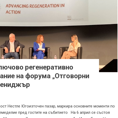
ключово регенеративно
дание на форумa „Отговорни
Мениджър
ост Нестле Югоизточен пазар, маркира основните моменти по
емеделие пред гостите на събитието На 6 април се състоя