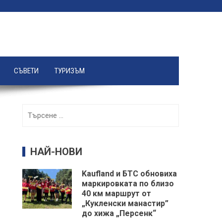
СЪВЕТИ
ТУРИЗЪМ
Търсене
за:
НАЙ-НОВИ
Kaufland и БТС обновиха
маркировката по близо
40 км маршрут от
„Кукленски манастир”
до хижа „Персенк“