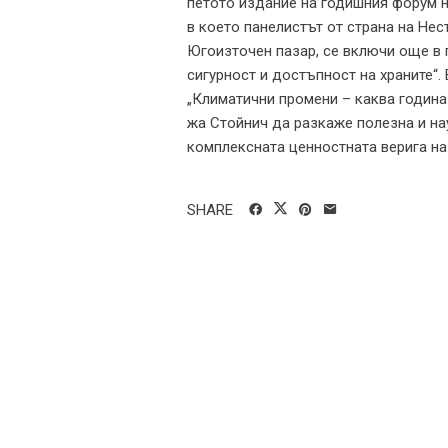
петото издание на годишния форум 
в което панелистът от страна на Не
Югоизточен пазар, се включи още в 
сигурност и достъпност на храните“.
„Климатични промени – каква година 
жа Стойнич да разкаже полезна и н
комплексната ценностната верига на 
SHARE