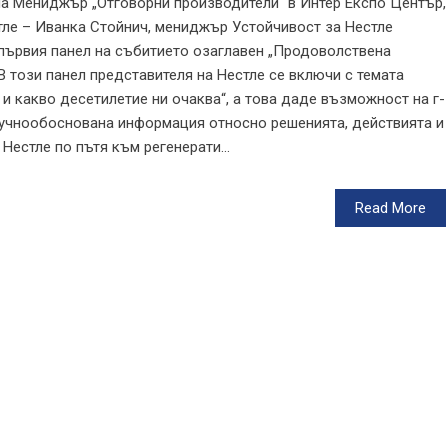
на Мениджър „Отговорни производители“ в Интер Експо Център,
стле – Иванка Стойнич, мениджър Устойчивост за Нестле
първия панел на събитието озаглавен „Продоволствена
 В този панел представителя на Нестле се включи с темата
и какво десетилетие ни очаква“, а това даде възможност на г-
аучнообоснована информация относно решенията, действията и
Нестле по пътя към регенерати...
Read More