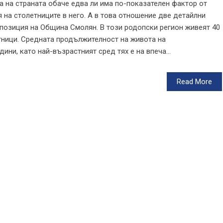
а на страната обаче едва ли има по-показателен фактор от
 на столетниците в него. А в това отношение две детайлни
позиция на Община Смолян. В този родопски регион живеят 40
етници. Средната продължителност на живота на
ини, като най-възрастният сред тях е на впеча...
Read More