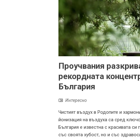
Проучвания разкрива
рекордната концентр
България
Интересно
Чистият въздух в Родопите и хармо
йонизация на въздуха са сред ключо
България е известна с красивата си 
със своята хубост, но и със здравос