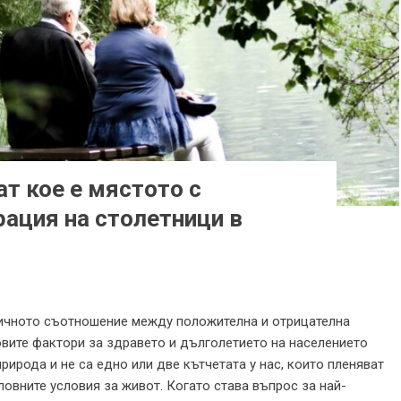
т кое е мястото с
ация на столетници в
ничното съотношение между положителна и отрицателна
вите фактори за здравето и дълголетието на населението
природа и не са едно или две кътчетата у нас, които пленяват
ловните условия за живот. Когато става въпрос за най-