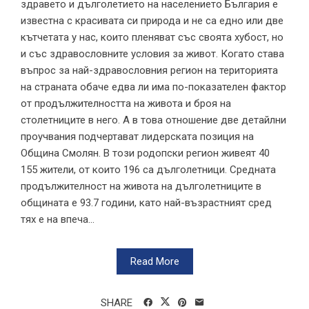
здравето и дълголетието на населението България е
известна с красивата си природа и не са едно или две
кътчетата у нас, които пленяват със своята хубост, но
и със здравословните условия за живот. Когато става
въпрос за най-здравословния регион на територията
на страната обаче едва ли има по-показателен фактор
от продължителността на живота и броя на
столетниците в него. А в това отношение две детайлни
проучвания подчертават лидерската позиция на
Община Смолян. В този родопски регион живеят 40
155 жители, от които 196 са дълголетници. Средната
продължителност на живота на дълголетниците в
общината е 93.7 години, като най-възрастният сред
тях е на впеча...
Read More
SHARE