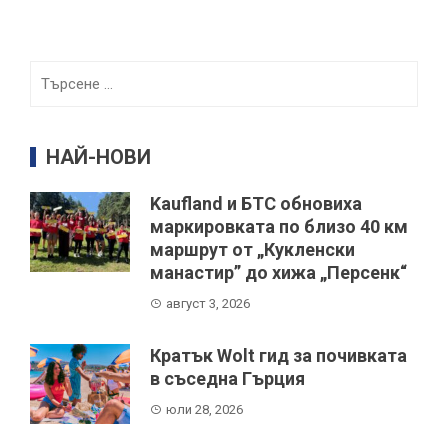
Търсене
за:
НАЙ-НОВИ
Kaufland и БТС обновиха
маркировката по близо 40 км
маршрут от „Кукленски
манастир” до хижа „Персенк“
август 3, 2026
Кратък Wolt гид за почивката
в съседна Гърция
юли 28, 2026