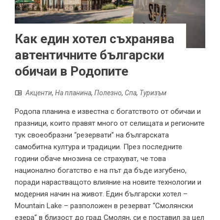
Как един хотел съхранява
автентичните български
обичаи в Родопите
Акценти
,
На планина
,
Полезно
,
Спа
,
Туризъм
Родопа планина е известна с богатството от обичаи и
празници, които правят много от селищата и регионите
тук своеобразни “резервати” на българската
самобитна култура и традиции. През последните
години обаче мнозина се страхуват, че това
национално богатство е на път да бъде изгубено,
поради нарастващото влияние на новите технологии и
модерния начин на живот. Един български хотел –
Mountain Lake – разположен в резерват “Смолянски
езера“ в близост до град Смолян, си е поставил за цел