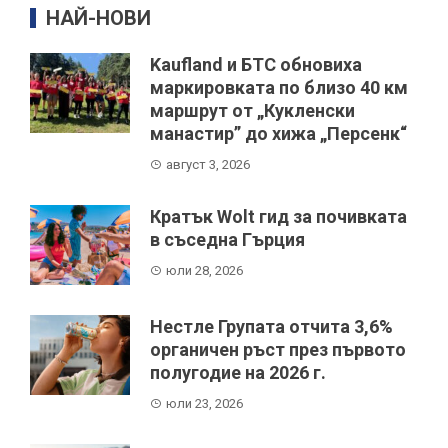
НАЙ-НОВИ
Kaufland и БТС обновиха
маркировката по близо 40 км
маршрут от „Кукленски
манастир” до хижа „Персенк“
август 3, 2026
Кратък Wolt гид за почивката
в съседна Гърция
юли 28, 2026
Нестле Групата отчита 3,6%
органичен ръст през първото
полугодие на 2026 г.
юли 23, 2026