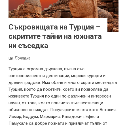
Съкровищата на Турция –
скритите тайни на южната
ни съседка
Почивка
Турция е огромна държава, пълна със
световноизвестни дестинации, морски курорти и
древни градове. Има обаче и много скрити местенца в
Турция, които да посетите, което ви позволява да
изживеете Турция по един по-различен и интересен
начин, от това, което повечето пътешественици
обикновено виждат. Популярните места като Анталия,
Измир, Бодрум, Мармарис, Кападокия, Ефес и
Памукале са добре познати и привличат тълпи от