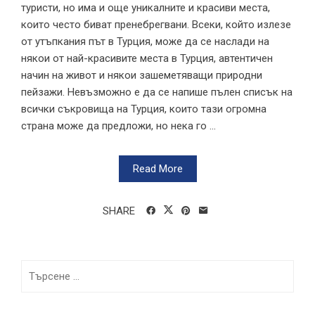
туристи, но има и още уникалните и красиви места,
които често биват пренебрегвани. Всеки, който излезе
от утъпкания път в Турция, може да се наслади на
някои от най-красивите места в Турция, автентичен
начин на живот и някои зашеметяващи природни
пейзажи. Невъзможно е да се напише пълен списък на
всички съкровища на Турция, които тази огромна
страна може да предложи, но нека го ...
Read More
SHARE
Търсене
за: