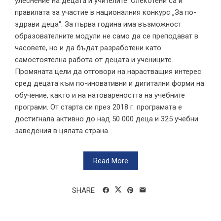
улеснение на децата и учителите. Олекотени са и
правилата за участие в националния конкурс „За по-
здрави деца“. За първа година има възможност
образователните модули не само да се преподават в
часовете, но и да бъдат разработени като
самостоятелна работа от децата и учениците.
Промяната цели да отговори на нарастващия интерес
сред децата към по-иновативни и дигитални форми на
обучение, както и на натовареността на учебните
програми. От старта си през 2018 г. програмата е
достигнала активно до над 50 000 деца и 325 учебни
заведения в цялата страна...
Read More
SHARE