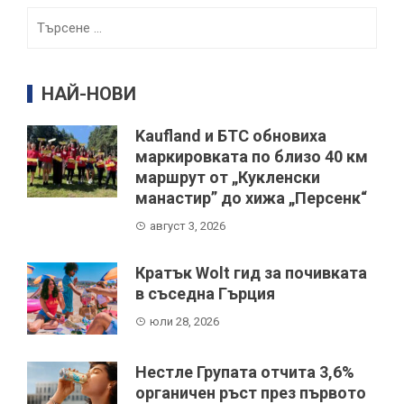
Търсене
за:
НАЙ-НОВИ
Kaufland и БТС обновиха
маркировката по близо 40 км
маршрут от „Кукленски
манастир” до хижа „Персенк“
август 3, 2026
Кратък Wolt гид за почивката
в съседна Гърция
юли 28, 2026
Нестле Групата отчита 3,6%
органичен ръст през първото