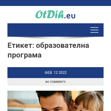
Skip
to
content
Етикет:
образователна
програма
ФЕВ.
12
2022
NO COMMENTS