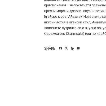
приключения – непокътнати плажове,
пресни морски дарове, вкусни ястия 
Егейско море: Айвалък Известен със 
вкусни ястия в егейски стил, Айвалъ
започнете сутринта си с вкусна закус
Саръмсаклъ (Sarimsakli) или по крайб
SHARE