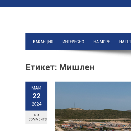
Skip
to
content
ВАКАНЦИЯ
ИНТЕРЕСНО
НА МОРЕ
НА П
Етикет:
Мишлен
МАЙ
22
2024
NO
COMMENTS