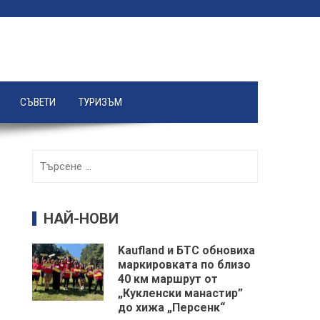
СЪВЕТИ
ТУРИЗЪМ
Търсене
за:
НАЙ-НОВИ
Kaufland и БТС обновиха
маркировката по близо
40 км маршрут от
„Кукленски манастир”
до хижа „Персенк“