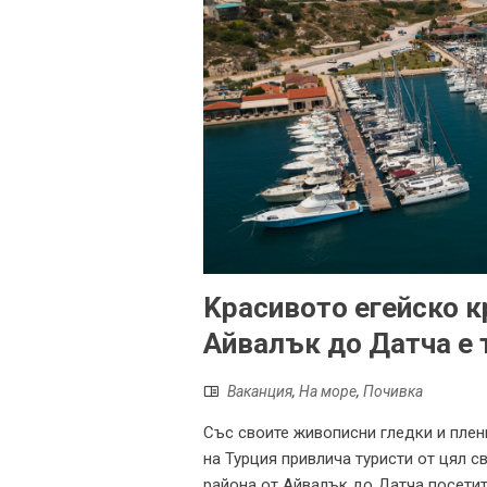
Kрасивото егейско к
Айвалък до Датча е 
Ваканция
,
На море
,
Почивка
Със своите живописни гледки и пле
на Турция привлича туристи от цял с
района от Айвалък до Датча посетит