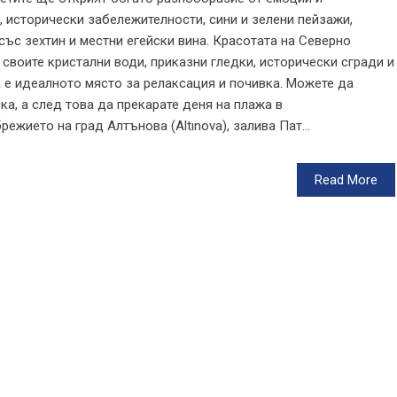
 исторически забележителности, сини и зелени пейзажи,
със зехтин и местни егейски вина. Красотата на Северно
своите кристални води, приказни гледки, исторически сгради и
к е идеалното място за релаксация и почивка. Можете да
ка, а след това да прекарате деня на плажа в
режието на град Алтънова (Altınova), залива Пат...
Read More