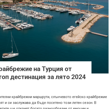
райбрежие на Турция от
топ дестинация за лято 2024
нителни крайбрежни маршрути, слънчевото егейско крайбрежие
вят и си заслужава да бъде посетено този летен сезон. В
етите ще открият богато разнообразие от емоции и