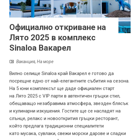
Официално откриване на
Лято 2025 в комплекс
Sinaloa Вакарел
Ваканция
,
На море
Вилно селище Sinaloa край Вакарел е готово да
посрещне едно от най-елегантните събития на сезона.
На 5 юни комплексът ще даде официален старт
на Лято 2025 с VIP парти в автентичен гръцки стил,
обещаващо незабравима атмосфера, звезден блясък
и кулинарни изкушения. Гостите ще се насладят на
слънце, релакс и новооткрития гръцки ресторант,
който предлага традиционни специалитети
като мусака, сувлаки, свежи морски дарове и сладки