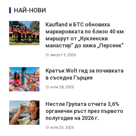
НАЙ-НОВИ
Kaufland и БТС обновиха
маркировката по близо 40 км
маршрут от „Кукленски
манастир” до хижа „Персенк“
август 3, 2026
Кратък Wolt гид за почивката
в съседна Гърция
юли 28, 2026
Нестле Групата отчита 3,6%
органичен ръст през първото
полугодие на 2026 г.
юли 23, 2026