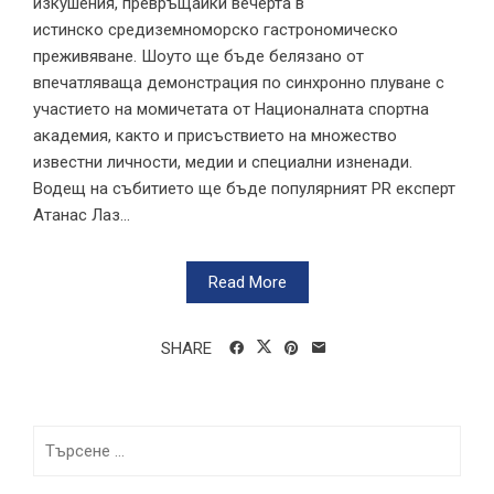
изкушения, превръщайки вечерта в
истинско средиземноморско гастрономическо
преживяване. Шоуто ще бъде белязано от
впечатляваща демонстрация по синхронно плуване с
участието на момичетата от Националната спортна
академия, както и присъствието на множество
известни личности, медии и специални изненади.
Водещ на събитието ще бъде популярният PR експерт
Атанас Лаз...
Read More
SHARE
Търсене
за: