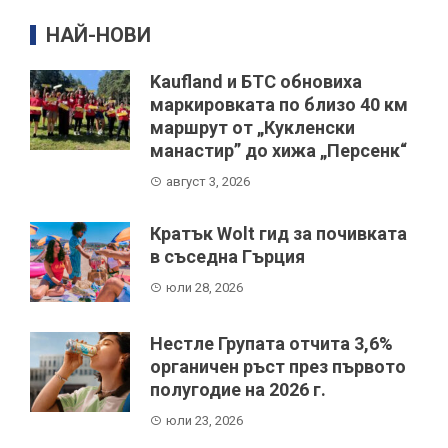
НАЙ-НОВИ
Kaufland и БТС обновиха
маркировката по близо 40 км
маршрут от „Кукленски
манастир” до хижа „Персенк“
август 3, 2026
Кратък Wolt гид за почивката
в съседна Гърция
юли 28, 2026
Нестле Групата отчита 3,6%
органичен ръст през първото
полугодие на 2026 г.
юли 23, 2026