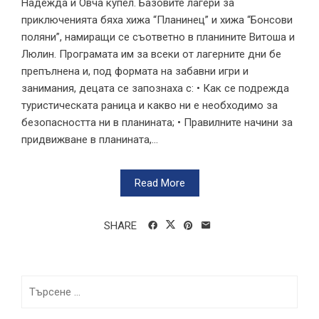
Надежда и Овча купел. Базовите лагери за
приключенията бяха хижа “Планинец” и хижа “Бонсови
поляни”, намиращи се съответно в планините Витоша и
Люлин. Програмата им за всеки от лагерните дни бе
препълнена и, под формата на забавни игри и
занимания, децата се запознаха с: • Как се подрежда
туристическата раница и какво ни е необходимо за
безопасността ни в планината; • Правилните начини за
придвижване в планината,...
Read More
SHARE
Търсене
за: