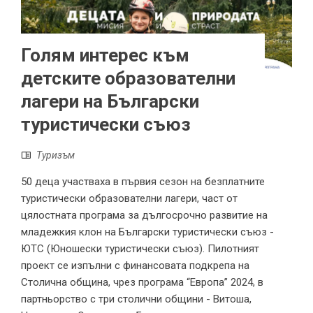
Голям интерес към
детските образователни
лагери на Български
туристически съюз
Туризъм
50 деца участваха в първия сезон на безплатните
туристически образователни лагери, част от
цялостната програма за дългосрочно развитие на
младежкия клон на Български туристически съюз -
ЮТС (Юношески туристически съюз). Пилотният
проект се изпълни с финансовата подкрепа на
Столична община, чрез програма “Европа” 2024, в
партньорство с три столични общини - Витоша,