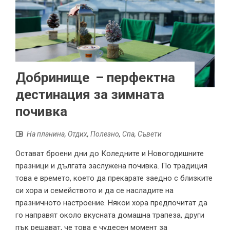
Добринище – перфектна
дестинация за зимната
почивка
На планина
,
Отдих
,
Полезно
,
Спа
,
Съвети
Остават броени дни до Коледните и Новогодишните
празници и дългата заслужена почивка. По традиция
това е времето, което да прекарате заедно с близките
си хора и семейството и да се насладите на
празничното настроение. Някои хора предпочитат да
го направят около вкусната домашна трапеза, други
пък решават, че това е чудесен момент за