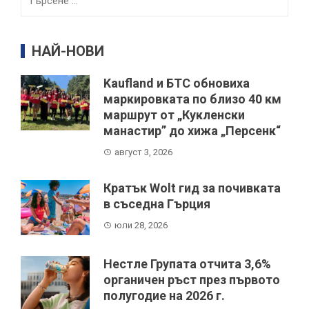
за:
НАЙ-НОВИ
Kaufland и БТС обновиха
маркировката по близо 40 км
маршрут от „Кукленски
манастир” до хижа „Персенк“
август 3, 2026
Кратък Wolt гид за почивката
в съседна Гърция
юли 28, 2026
Нестле Групата отчита 3,6%
органичен ръст през първото
полугодие на 2026 г.