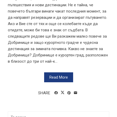
пътешествия и нови дестинации. Не е тайна, че
повечето българи винаги чакат последния момент, за
да направят резервации и да организират пътуването.
Ако и Вие сте от тях и още се колебаете къде да
отидете, може би това е знак от съдбата. В
следващите редове ще Ви разкажем малко повече за
Добринище и защо курортното градче е чудесна
дестинация за зимната почивка. Какво не знаете за
Добринище? Добринище е курортен град, разположен
в близост до три от най-к...
Read More
SHARE
Търсене