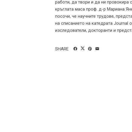
работи, да твори и да ни провокира
кръглата маса проф. д-р Мариана Яне
посочи, че научните трудове, предст
на списанието на катедрата Journal o
изследователи, докторанти и предста
SHARE