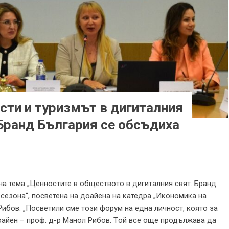
сти и туризмът в дигиталния
 Бранд България се обсъдиха
а тема „Ценностите в обществото в дигиталния свят. Бранд
 сезона“, посветена на доайена на катедра „Икономика на
Рибов. „Посветили сме този форум на една личност, която за
доайен – проф. д-р Манол Рибов. Tой все още продължава да