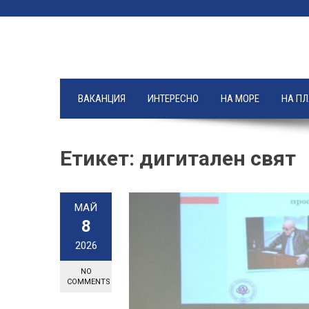
Skip
to
content
ВАКАНЦИЯ
ИНТЕРЕСНО
НА МОРЕ
НА П
Етикет:
дигитален свят
МАЙ
8
2026
NO
COMMENTS