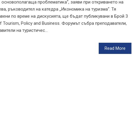
 с основополагаща проблематика“, заяви при откриването на
ва, ръководител на катедра „Икономика на туризма“. Тя
авени по време на дискусията, ще бъдат публикувани в Брой 3
f Tourism, Policy and Business. Форумът събра преподаватели,
вители на туристичес...
Read More