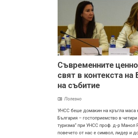
Съвременните ценно
свят в контекста на
на събитие
Полезно
УНСС беше домакин на кръгла маса н
България – гостоприемство в четири
туризма“ при УНСС проф. д-р Манол 
повечето от нас е символ, лидер и 