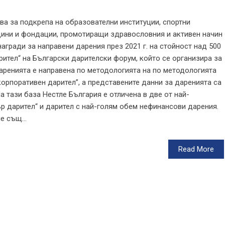
ва за подкрепа на образователни институции, спортни
ини и фондации, промотиращи здравословния и активен начин
агради за направени дарения през 2021 г. на стойност над 500
арител“ на Български дарителски форум, който се организира за
даренията е направена по методологията на по методологията
корпоративен дарител”, а представените данни за даренията са
 тази база Нестле България е отличена в две от най-
р дарител“ и дарител с най-голям обем нефинансови дарения.
е същ...
Read More