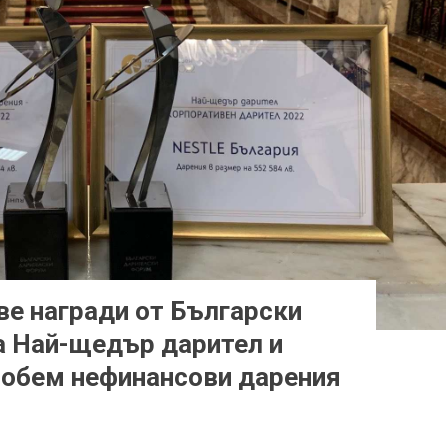
ве награди от Български
а Най-щедър дарител и
 обем нефинансови дарения