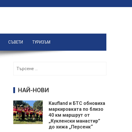
СЪВЕТИ
ТУРИЗЪМ
Търсене
за:
НАЙ-НОВИ
Kaufland и БТС обновиха
маркировката по близо
40 км маршрут от
„Кукленски манастир”
до хижа „Персенк“