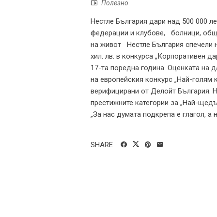
Полезно
Нестле България дари над 500 000 ле
федерации и клубове, болници, общ
на живот Нестле България спечели н
хил. лв. в конкурса „Корпоративен д
17-та поредна година. Оценката на 
на европейския конкурс „Най-голям 
верифицирани от Делойт България. На
престижните категории за „Най-щедъ
„За нас думата подкрепа е глагол, а н
SHARE