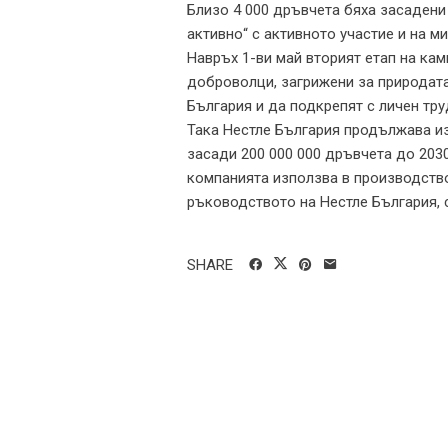
Близо 4 000 дръвчета бяха засадени
активно“ с активното участие и на 
Навръх 1-ви май вторият етап на ка
доброволци, загрижени за природата
България и да подкрепят с личен тр
Така Нестле България продължава и
засади 200 000 000 дръвчета до 2030 
компанията използва в производство
ръководството на Нестле България, 
SHARE