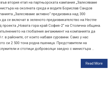
 във втория етап на партньорската кампания „Залесяваме
министъра на околната среда и водите Борислав Сандов
мпанията „Залесяваме активно“ предизвика над 300
 да се включат в зеленото предизвикателство на Нестле
уд проекта „Новата гора край София-2“ на Столична община.
зпълнението на глобалния ангажимент на компанията да
г. в районите, от които набавя суровини. Само у нас
то си 2 500 тона родна пшеница. Представители на
служители и стотици доброволци заедно с министъра ...
Read More