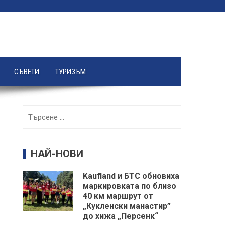
СЪВЕТИ
ТУРИЗЪМ
Търсене
за:
НАЙ-НОВИ
Kaufland и БТС обновиха
маркировката по близо
40 км маршрут от
„Кукленски манастир”
до хижа „Персенк“