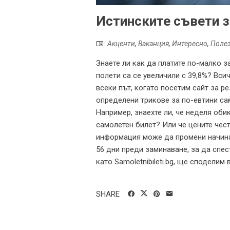
Истинските съвети з
Акценти
,
Ваканция
,
Интересно
,
Поле
Знаете ли как да платите по-малко з
полети са се увеличили с 39,8%? Вси
всеки път, когато посетим сайт за р
определени трикове за по-евтини сам
Например, знаехте ли, че неделя оби
самолетен билет? Или че цените чест
информация може да промени начина,
56 дни преди заминаване, за да спес
като Samoletnibileti.bg, ще споделим 
SHARE