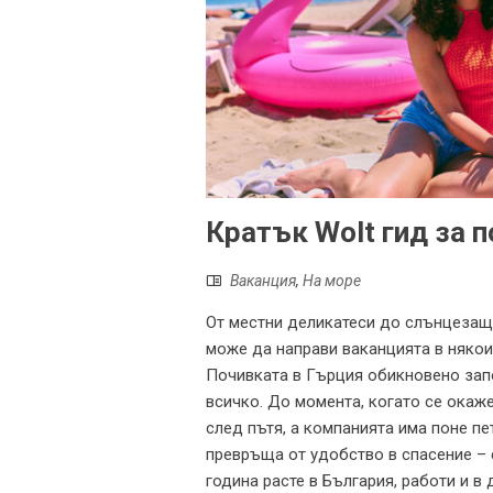
Кратък Wolt гид за 
Ваканция
,
На море
От местни деликатеси до слънцезащ
може да направи ваканцията в някои
Почивката в Гърция обикновено запо
всичко. До момента, когато се окаж
след пътя, а компанията има поне пе
превръща от удобство в спасение –
година расте в България, работи и в 