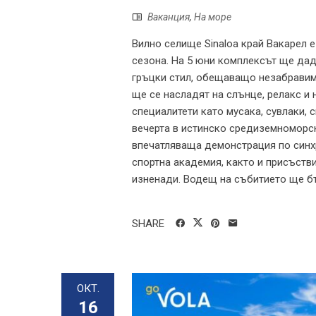
Ваканция
,
На море
Вилно селище Sinaloa край Вакарел 
сезона. На 5 юни комплексът ще даде
гръцки стил, обещаващо незабравима
ще се насладят на слънце, релакс и
специалитети като мусака, сувлаки,
вечерта в истинско средиземноморс
впечатляваща демонстрация по синх
спортна академия, както и присъств
изненади. Водещ на събитието ще бъ
SHARE
ОКТ.
16