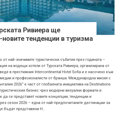
урската Ривиера ще
й-новите тенденции в туризма
 от най-значимите туристически събития през годината –
ация на водещи хотели от Турската Ривиера, организирана от
веде в престижния Intercontinental Hotel Sofia и е насочено към
, медии и професионалисти от бранша. Международна мисия с
талия 2026“ е част от глобалната инициатива на Destinations
 туристическия бизнес чрез модерни визуални формати и
е да се представят новите концепции, тенденции и
рез сезон 2026 – една от най-предпочитаните дестинации за
ще бъдат представени Н...