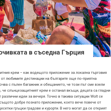
почивката в съседна Гърция
итния крем – как водещото приложение за локална търговия
 от любимите дестинации на българите още по-приятна
чва с пълен багажник и обещанието, че този път сме взели
е, че слънцезащитният крем е останал вкъщи, децата са гладни
т различни идеи за вечеря. Точно в такива ситуации Wolt се
 същото добре познато приложение, което вече повече от
десетки гръцки градове и курорти. В него могат да се открият