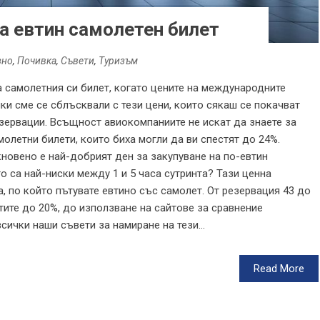
а евтин самолетен билет
зно
,
Почивка
,
Съвети
,
Туризъм
а самолетния си билет, когато цените на международните
чки сме се сблъсквали с тези цени, които сякаш се покачват
езервации. Всъщност авиокомпаниите не искат да знаете за
олетни билети, които биха могли да ви спестят до 24%.
кновено е най-добрият ден за закупуване на по-евтин
о са най-ниски между 1 и 5 часа сутринта? Тази ценна
 по който пътувате евтино със самолет. От резервация 43 до
тите до 20%, до използване на сайтове за сравнение
всички наши съвети за намиране на тези...
Read More