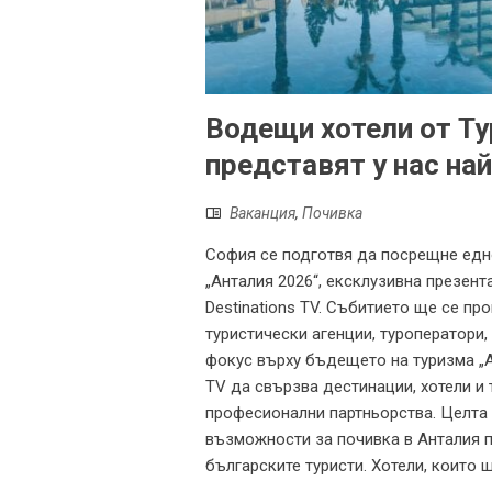
Водещи хотели от Т
представят у нас на
Ваканция
,
Почивка
София се подготвя да посрещне едно
„Анталия 2026“, ексклузивна презент
Destinations TV. Събитието ще се про
туристически агенции, туроператори
фокус върху бъдещето на туризма „Ан
TV да свързва дестинации, хотели и
професионални партньорства. Целта 
възможности за почивка в Анталия п
българските туристи. Хотели, които 