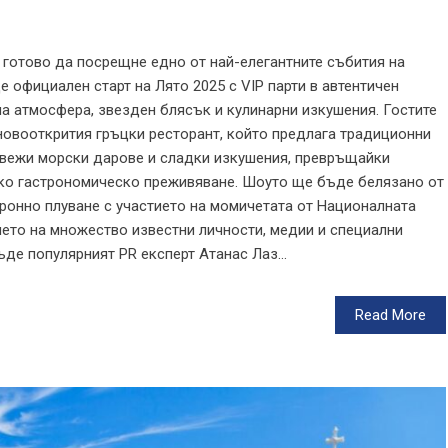
е готово да посрещне едно от най-елегантните събития на
 официален старт на Лято 2025 с VIP парти в автентичен
 атмосфера, звезден блясък и кулинарни изкушения. Гостите
 новооткрития гръцки ресторант, който предлага традиционни
 свежи морски дарове и сладки изкушения, превръщайки
ко гастрономическо преживяване. Шоуто ще бъде белязано от
ронно плуване с участието на момичетата от Националната
ието на множество известни личности, медии и специални
де популярният PR експерт Атанас Лаз...
Read More