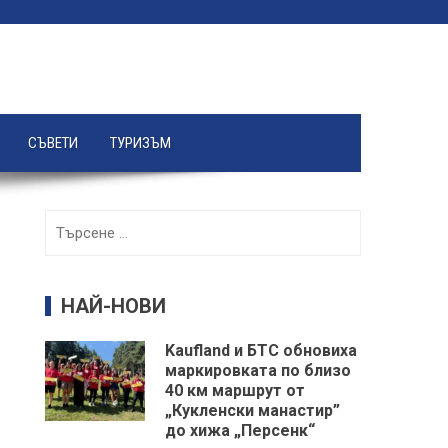
СЪВЕТИ
ТУРИЗЪМ
Търсене
за:
НАЙ-НОВИ
Kaufland и БТС обновиха
маркировката по близо
40 км маршрут от
„Кукленски манастир”
до хижа „Персенк“